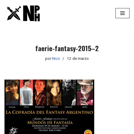
Saltar
al
contenido
faerie-fantasy-2015–2
por
Nico
12 de marzo