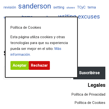
sanderson
revisión
setting
TCyC
tema
shonen
writing excuses
trama
villanos
the lost metal
viajes
Política de Cookies
Esta página utiliza cookies y otras
tecnologías para que su experiencia
pueda ser mejor en el sitio.
Más
Sigue mis novedades
información.
Aceptar
Rechazar
Suscribirse
Legales
Política de Privacidad
Política de Cookies