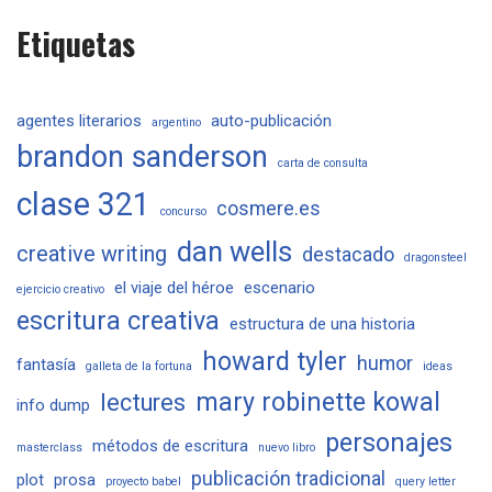
Etiquetas
agentes literarios
auto-publicación
argentino
brandon sanderson
carta de consulta
clase 321
cosmere.es
concurso
dan wells
creative writing
destacado
dragonsteel
el viaje del héroe
escenario
ejercicio creativo
escritura creativa
estructura de una historia
howard tyler
humor
fantasía
galleta de la fortuna
ideas
mary robinette kowal
lectures
info dump
personajes
métodos de escritura
masterclass
nuevo libro
publicación tradicional
plot
prosa
proyecto babel
query letter