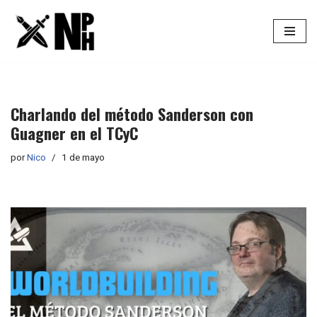
Saltar
al
contenido
Charlando del método Sanderson con
Guagner en el TCyC
por
Nico
1 de mayo