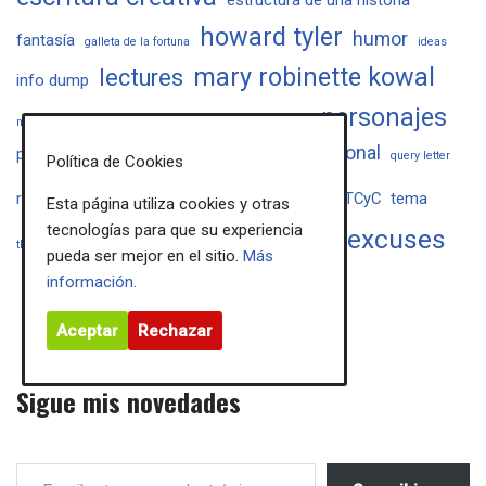
estructura de una historia
howard tyler
humor
fantasía
galleta de la fortuna
ideas
mary robinette kowal
lectures
info dump
personajes
métodos de escritura
masterclass
nuevo libro
publicación tradicional
plot
prosa
proyecto babel
query letter
Política de Cookies
sanderson
revisión
setting
TCyC
tema
shonen
Esta página utiliza cookies y otras
tecnologías para que su experiencia
writing excuses
trama
villanos
the lost metal
viajes
pueda ser mejor en el sitio.
Más
información.
Aceptar
Rechazar
Sigue mis novedades