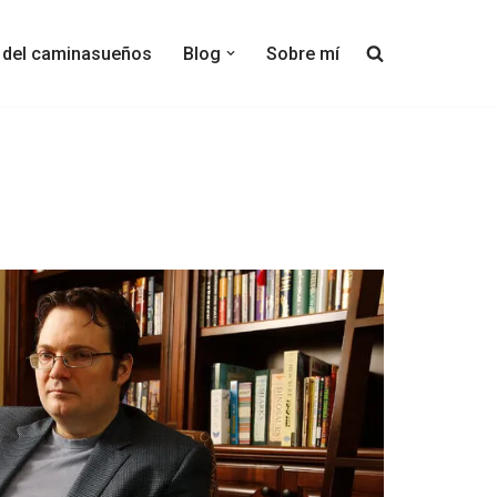
s del caminasueños
Blog
Sobre mí