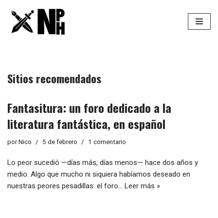
Saltar
al
contenido
Sitios recomendados
Fantasitura: un foro dedicado a la
literatura fantástica, en español
por
Nico
5 de febrero
1 comentario
Lo peor sucedió —días más, días menos— hace dos años y
medio. Algo que mucho ni siquiera habíamos deseado en
nuestras peores pesadillas: el foro…
Leer más »