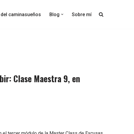
s del caminasueños
Blog
Sobre mí
bir: Clase Maestra 9, en
 el tercer módulo de la Master Class de Excusas