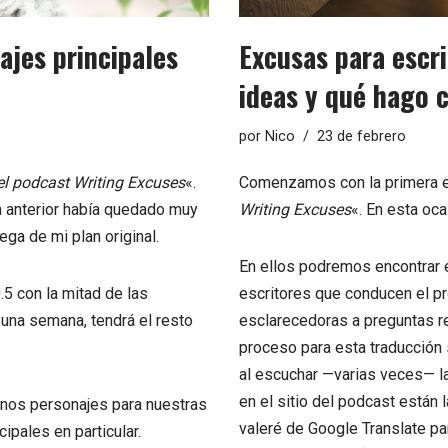
Excusas para escri
ajes principales
ideas y qué hago c
por
Nico
23 de febrero
Comenzamos con la primera en
el podcast
Writing Excuses
«.
Writing Excuses
«. En esta oc
 anterior
había quedado muy
ega de mi plan original.
En ellos podremos encontrar e
escritores que conducen el pr
.5
con la mitad de las
esclarecedoras a preguntas r
n una semana, tendrá el resto
proceso para esta traducción 
al escuchar —varias veces— la
en el sitio del podcast están 
enos personajes para nuestras
valeré de Google Translate pa
cipales en particular.