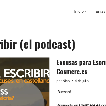
Inicio
Ironía
ibir (el podcast)
Excusas para Escri
Cosmere.es
por
Nico
4 de julio
¡Buenas!
Siguiendo en
Cosmere.es
con