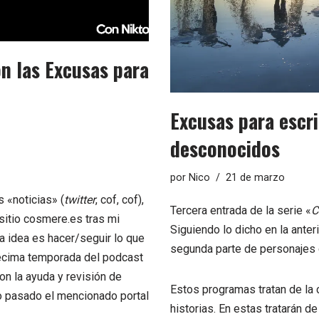
n las Excusas para
Excusas para escri
desconocidos
por
Nico
21 de marzo
s «noticias» (
twitter
, cof, cof),
Tercera entrada de la serie «
C
sitio
cosmere.es
tras mi
Siguiendo lo dicho en
la anter
La idea es hacer/seguir lo que
segunda parte de personajes
écima temporada
del podcast
n la ayuda y revisión de
Estos programas tratan de la
ño pasado el mencionado portal
historias. En estas tratarán d