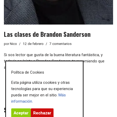
Las clases de Brandon Sanderson
por
Nico
12 de febrero
7 comentarios
Si sos lector que gusta de la buena literatura fantástica, y
todavía no leíste a Brandon Sanderson, te recomiendo que
antes de seguir leyendo este…
Leer más »
Política de Cookies
Esta página utiliza cookies y otras
tecnologías para que su experiencia
pueda ser mejor en el sitio.
Más
información.
Sigue mis novedades
Aceptar
Rechazar