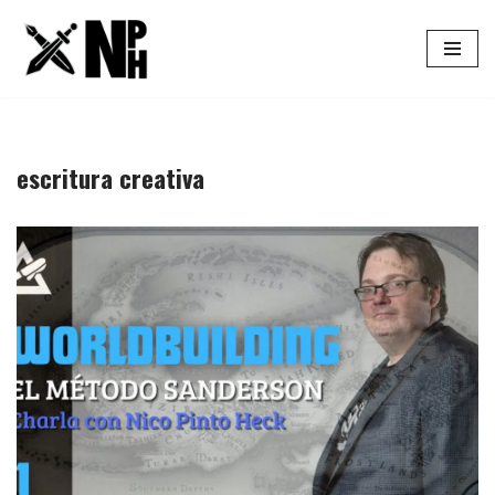
Saltar
al
contenido
escritura creativa