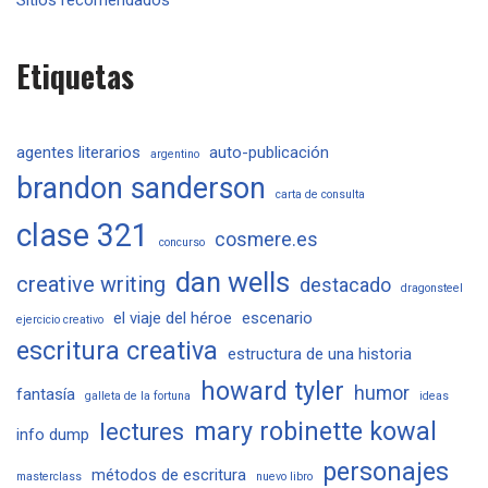
Sitios recomendados
Etiquetas
agentes literarios
auto-publicación
argentino
brandon sanderson
carta de consulta
clase 321
cosmere.es
concurso
dan wells
creative writing
destacado
dragonsteel
el viaje del héroe
escenario
ejercicio creativo
escritura creativa
estructura de una historia
howard tyler
humor
fantasía
galleta de la fortuna
ideas
mary robinette kowal
lectures
info dump
personajes
métodos de escritura
masterclass
nuevo libro