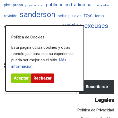
publicación tradicional
plot
prosa
proyecto babel
query letter
sanderson
revisión
setting
TCyC
tema
shonen
writing excuses
trama
villanos
the lost metal
viajes
Política de Cookies
Esta página utiliza cookies y otras
tecnologías para que su experiencia
pueda ser mejor en el sitio.
Más
Sigue mis novedades
información.
Aceptar
Rechazar
Suscribirse
Legales
Política de Privacidad