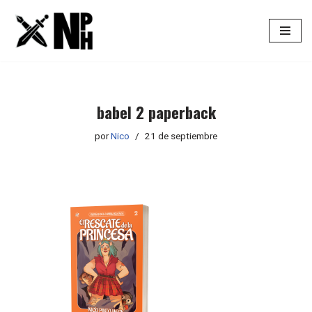
Saltar
al
contenido
babel 2 paperback
por
Nico
21 de septiembre