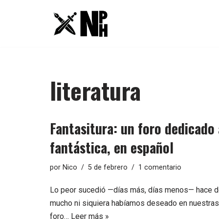
Saltar
al
contenido
literatura
Fantasitura: un foro dedicado a
fantástica, en español
por
Nico
5 de febrero
1 comentario
Lo peor sucedió —días más, días menos— hace d
mucho ni siquiera habíamos deseado en nuestras 
foro…
Leer más »