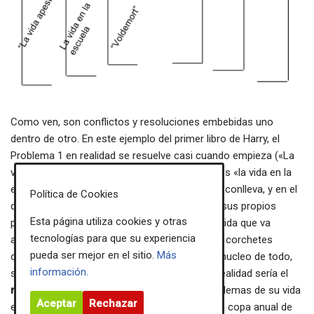
Como ven, son conflictos y resoluciones embebidas uno
dentro de otro. En este ejemplo del primer libro de Harry, el
Problema 1 en realidad se resuelve casi cuando empieza («La
vida apesta, pero sos un mago»). El segundo es «la vida en la
escuela», el hecho de aprender magia y lo que conlleva, y en el
Política de Cookies
que va a ir teniendo pequeños corchetes con sus propios
Esta página utiliza cookies y otras
problemas. Y se van a ir resolviendo en la medida que va
tecnologías para que su experiencia
avanzando la historia, mientras aparecen más corchetes
pueda ser mejor en el sitio.
Más
chiquitos en el medio. El conflicto principal, el nucleo de todo,
información.
sería Voldemort. Pero para el primer libro en realidad sería el
misterio
de la piedra filosofal. Y el de los problemas de su vida
Aceptar
Rechazar
escolar en parte se resuelven cuando ganan la copa anual de