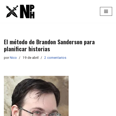
Saltar
al
contenido
El método de Brandon Sanderson para
planificar historias
por
Nico
19 de abril
2 comentarios